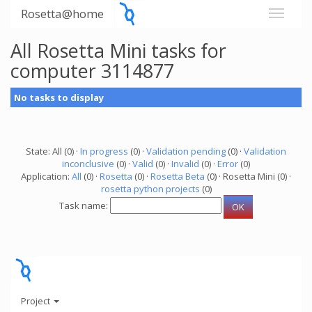
Rosetta@home
All Rosetta Mini tasks for
computer 3114877
No tasks to display
State: All (0) ·
In progress
(0) ·
Validation pending
(0) ·
Validation
inconclusive
(0) ·
Valid
(0) ·
Invalid
(0) ·
Error
(0)
Application:
All
(0) ·
Rosetta
(0) ·
Rosetta Beta
(0) · Rosetta Mini (0) ·
rosetta python projects
(0)
Task name:
Project