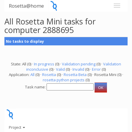
Rosetta@home
All Rosetta Mini tasks for
computer 2888695
No tasks to display
State: All (0) ·
In progress
(0) ·
Validation pending
(0) ·
Validation
inconclusive
(0) ·
Valid
(0) ·
Invalid
(0) ·
Error
(0)
Application:
All
(0) ·
Rosetta
(0) ·
Rosetta Beta
(0) · Rosetta Mini (0) ·
rosetta python projects
(0)
Task name:
Project