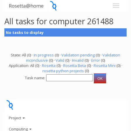
Rosetta@home
All tasks for computer 261488
No tasks to display
State: All (0) ·
In progress
(0) ·
Validation pending
(0) ·
Validation
inconclusive
(0) ·
Valid
(0) ·
Invalid
(0) ·
Error
(0)
Application: All (0) ·
Rosetta
(0) ·
Rosetta Beta
(0) ·
Rosetta Mini
(0) ·
rosetta python projects
(0)
Task name:
Project
Computing