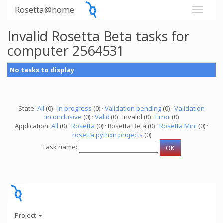
Rosetta@home
Invalid Rosetta Beta tasks for
computer 2564531
No tasks to display
State:
All
(0) ·
In progress
(0) ·
Validation pending
(0) ·
Validation
inconclusive
(0) ·
Valid
(0) · Invalid (0) ·
Error
(0)
Application:
All
(0) ·
Rosetta
(0) · Rosetta Beta (0) ·
Rosetta Mini
(0) ·
rosetta python projects
(0)
Task name:
Project