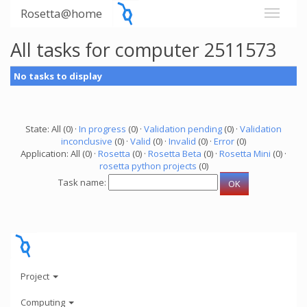
Rosetta@home
All tasks for computer 2511573
No tasks to display
State: All (0) ·
In progress
(0) ·
Validation pending
(0) ·
Validation
inconclusive
(0) ·
Valid
(0) ·
Invalid
(0) ·
Error
(0)
Application: All (0) ·
Rosetta
(0) ·
Rosetta Beta
(0) ·
Rosetta Mini
(0) ·
rosetta python projects
(0)
Task name:
Project
Computing