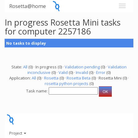
Rosetta@home
In progress Rosetta Mini tasks
for computer 2257186
No tasks to display
State:
All
(0) · In progress (0) ·
Validation pending
(0) ·
Validation
inconclusive
(0) ·
Valid
(0) ·
Invalid
(0) ·
Error
(0)
Application:
All
(0) ·
Rosetta
(0) ·
Rosetta Beta
(0) · Rosetta Mini (0) ·
rosetta python projects
(0)
Task name:
Project