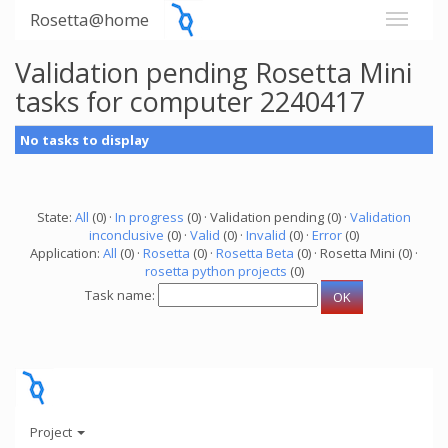
Rosetta@home
Validation pending Rosetta Mini
tasks for computer 2240417
No tasks to display
State:
All
(0) ·
In progress
(0) · Validation pending (0) ·
Validation
inconclusive
(0) ·
Valid
(0) ·
Invalid
(0) ·
Error
(0)
Application:
All
(0) ·
Rosetta
(0) ·
Rosetta Beta
(0) · Rosetta Mini (0) ·
rosetta python projects
(0)
Task name:
Project