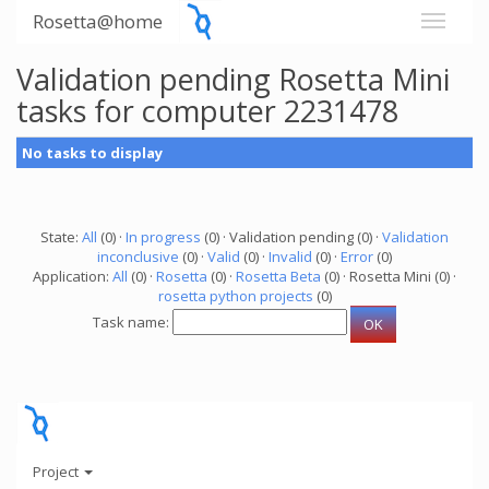
Rosetta@home
Validation pending Rosetta Mini
tasks for computer 2231478
No tasks to display
State:
All
(0) ·
In progress
(0) · Validation pending (0) ·
Validation
inconclusive
(0) ·
Valid
(0) ·
Invalid
(0) ·
Error
(0)
Application:
All
(0) ·
Rosetta
(0) ·
Rosetta Beta
(0) · Rosetta Mini (0) ·
rosetta python projects
(0)
Task name:
Project