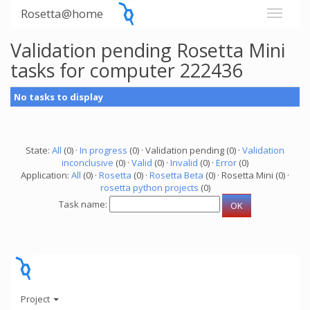
Rosetta@home
Validation pending Rosetta Mini
tasks for computer 222436
No tasks to display
State:
All
(0) ·
In progress
(0) · Validation pending (0) ·
Validation
inconclusive
(0) ·
Valid
(0) ·
Invalid
(0) ·
Error
(0)
Application:
All
(0) ·
Rosetta
(0) ·
Rosetta Beta
(0) · Rosetta Mini (0) ·
rosetta python projects
(0)
Task name:
Project