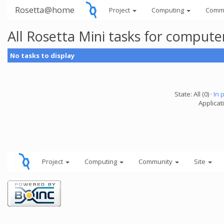
Rosetta@home
Project
Computing
Comm
All Rosetta Mini tasks for comput
No tasks to display
State: All (0) ·
In 
Applicat
Project
Computing
Community
Site