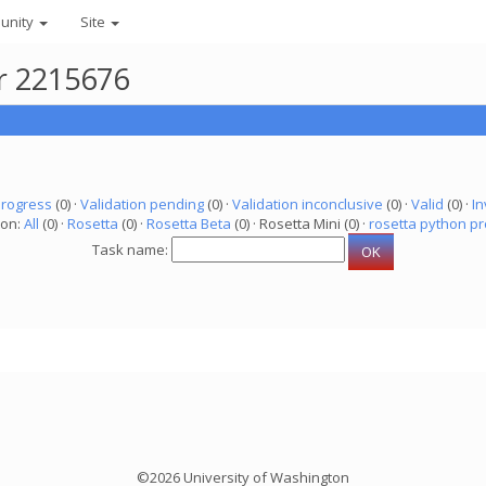
unity
Site
er 2215676
progress
(0) ·
Validation pending
(0) ·
Validation inconclusive
(0) ·
Valid
(0) ·
In
ion:
All
(0) ·
Rosetta
(0) ·
Rosetta Beta
(0) · Rosetta Mini (0) ·
rosetta python pr
Task name:
©2026 University of Washington