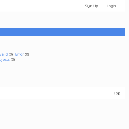
Sign Up
Login
valid
(0) ·
Error
(0)
ojects
(0)
Top