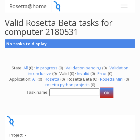
Rosetta@home
Valid Rosetta Beta tasks for
computer 2180531
No tasks to display
State:
All
(0) ·
In progress
(0) ·
Validation pending
(0) ·
Validation
inconclusive
(0) · Valid (0) ·
Invalid
(0) ·
Error
(0)
Application:
All
(0) ·
Rosetta
(0) · Rosetta Beta (0) ·
Rosetta Mini
(0) ·
rosetta python projects
(0)
Task name:
Project