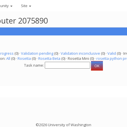
unity
Site
mputer 2075890
progress
(0) ·
Validation pending
(0) ·
Validation inconclusive
(0) ·
Valid
(0) · In
ion:
All
(0) ·
Rosetta
(0) ·
Rosetta Beta
(0) · Rosetta Mini (0) ·
rosetta python pr
Task name:
©2026 University of Washington