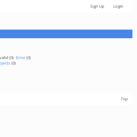
Sign Up
Login
valid (0) ·
Error
(0)
ojects
(0)
Top