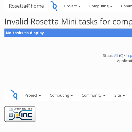
Rosetta@home
Project
Computing
Comm
Invalid Rosetta Mini tasks for co
No tasks to display
State:
All
(0) ·
In 
Applicat
Project
Computing
Community
Site