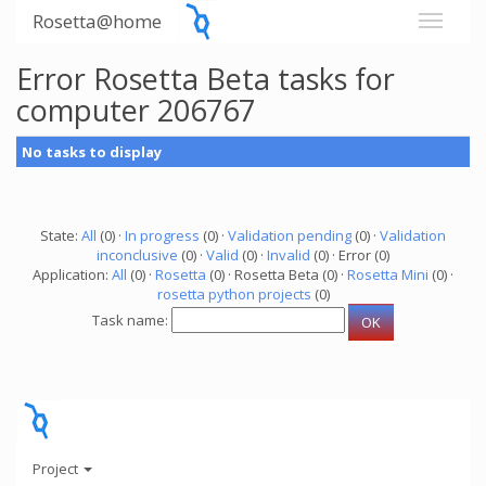
Rosetta@home
Error Rosetta Beta tasks for
computer 206767
No tasks to display
State:
All
(0) ·
In progress
(0) ·
Validation pending
(0) ·
Validation
inconclusive
(0) ·
Valid
(0) ·
Invalid
(0) · Error (0)
Application:
All
(0) ·
Rosetta
(0) · Rosetta Beta (0) ·
Rosetta Mini
(0) ·
rosetta python projects
(0)
Task name:
Project