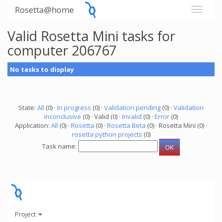
Rosetta@home
Valid Rosetta Mini tasks for
computer 206767
No tasks to display
State:
All
(0) ·
In progress
(0) ·
Validation pending
(0) ·
Validation
inconclusive
(0) · Valid (0) ·
Invalid
(0) ·
Error
(0)
Application:
All
(0) ·
Rosetta
(0) ·
Rosetta Beta
(0) · Rosetta Mini (0) ·
rosetta python projects
(0)
Task name:
Project