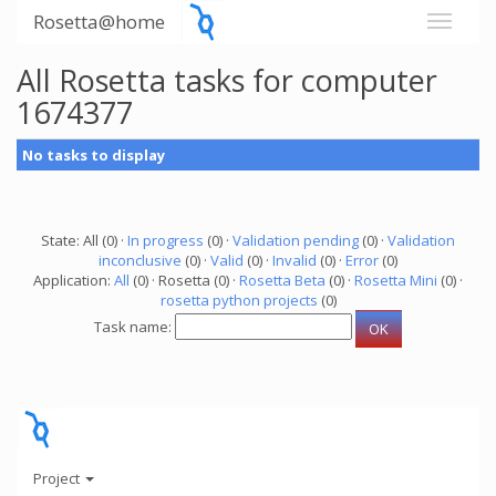
Rosetta@home
All Rosetta tasks for computer
1674377
No tasks to display
State: All (0) ·
In progress
(0) ·
Validation pending
(0) ·
Validation
inconclusive
(0) ·
Valid
(0) ·
Invalid
(0) ·
Error
(0)
Application:
All
(0) · Rosetta (0) ·
Rosetta Beta
(0) ·
Rosetta Mini
(0) ·
rosetta python projects
(0)
Task name:
Project