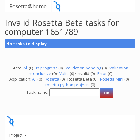
Rosetta@home
Invalid Rosetta Beta tasks for
computer 1651789
No tasks to display
State:
All
(0) ·
In progress
(0) ·
Validation pending
(0) ·
Validation
inconclusive
(0) ·
Valid
(0) · Invalid (0) ·
Error
(0)
Application:
All
(0) ·
Rosetta
(0) · Rosetta Beta (0) ·
Rosetta Mini
(0) ·
rosetta python projects
(0)
Task name:
Project