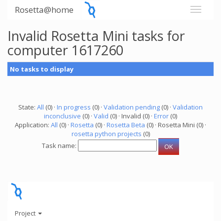
Rosetta@home
Invalid Rosetta Mini tasks for
computer 1617260
No tasks to display
State:
All
(0) ·
In progress
(0) ·
Validation pending
(0) ·
Validation
inconclusive
(0) ·
Valid
(0) · Invalid (0) ·
Error
(0)
Application:
All
(0) ·
Rosetta
(0) ·
Rosetta Beta
(0) · Rosetta Mini (0) ·
rosetta python projects
(0)
Task name:
Project