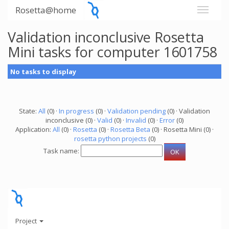
Rosetta@home
Validation inconclusive Rosetta
Mini tasks for computer 1601758
No tasks to display
State:
All
(0) ·
In progress
(0) ·
Validation pending
(0) · Validation
inconclusive (0) ·
Valid
(0) ·
Invalid
(0) ·
Error
(0)
Application:
All
(0) ·
Rosetta
(0) ·
Rosetta Beta
(0) · Rosetta Mini (0) ·
rosetta python projects
(0)
Task name:
Project