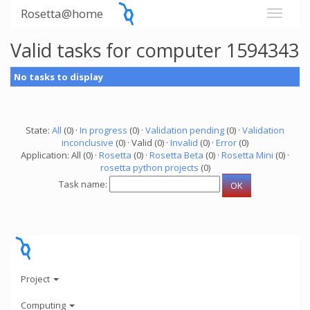
Rosetta@home
Valid tasks for computer 1594343
No tasks to display
State:
All
(0) ·
In progress
(0) ·
Validation pending
(0) ·
Validation
inconclusive
(0) · Valid (0) ·
Invalid
(0) ·
Error
(0)
Application: All (0) ·
Rosetta
(0) ·
Rosetta Beta
(0) ·
Rosetta Mini
(0) ·
rosetta python projects
(0)
Task name:
Project
Computing