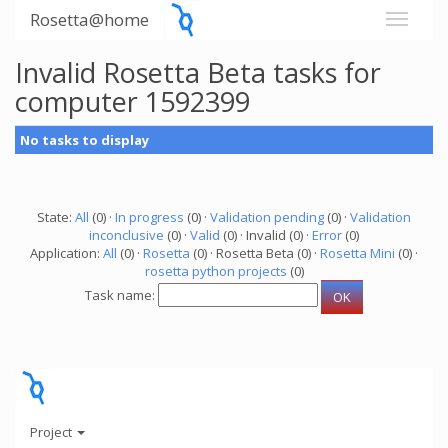
Rosetta@home
Invalid Rosetta Beta tasks for
computer 1592399
No tasks to display
State:
All
(0) ·
In progress
(0) ·
Validation pending
(0) ·
Validation
inconclusive
(0) ·
Valid
(0) · Invalid (0) ·
Error
(0)
Application:
All
(0) ·
Rosetta
(0) · Rosetta Beta (0) ·
Rosetta Mini
(0) ·
rosetta python projects
(0)
Task name:
Project