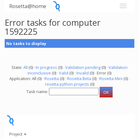
Rosetta@home
Error tasks for computer
1592225
No tasks to display
State:
All
(0) ·
In progress
(0) ·
Validation pending
(0) ·
Validation
inconclusive
(0) ·
Valid
(0) ·
Invalid
(0) · Error (0)
Application: All (0) ·
Rosetta
(0) ·
Rosetta Beta
(0) ·
Rosetta Mini
(0) ·
rosetta python projects
(0)
Task name:
Project