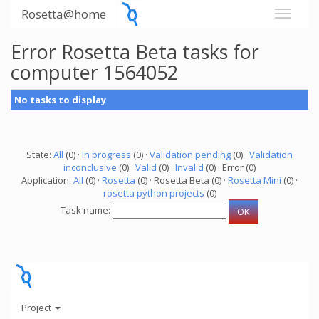
Rosetta@home
Error Rosetta Beta tasks for
computer 1564052
No tasks to display
State:
All
(0) ·
In progress
(0) ·
Validation pending
(0) ·
Validation
inconclusive
(0) ·
Valid
(0) ·
Invalid
(0) · Error (0)
Application:
All
(0) ·
Rosetta
(0) · Rosetta Beta (0) ·
Rosetta Mini
(0) ·
rosetta python projects
(0)
Task name:
Project