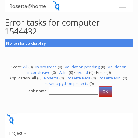
Rosetta@home
Error tasks for computer
1544432
No tasks to display
State:
All
(0) ·
In progress
(0) ·
Validation pending
(0) ·
Validation
inconclusive
(0) ·
Valid
(0) ·
Invalid
(0) · Error (0)
Application: All (0) ·
Rosetta
(0) ·
Rosetta Beta
(0) ·
Rosetta Mini
(0) ·
rosetta python projects
(0)
Task name:
Project