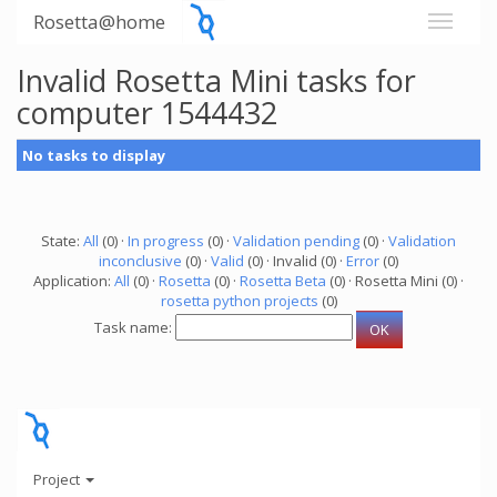
Rosetta@home
Invalid Rosetta Mini tasks for
computer 1544432
No tasks to display
State:
All
(0) ·
In progress
(0) ·
Validation pending
(0) ·
Validation
inconclusive
(0) ·
Valid
(0) · Invalid (0) ·
Error
(0)
Application:
All
(0) ·
Rosetta
(0) ·
Rosetta Beta
(0) · Rosetta Mini (0) ·
rosetta python projects
(0)
Task name:
Project