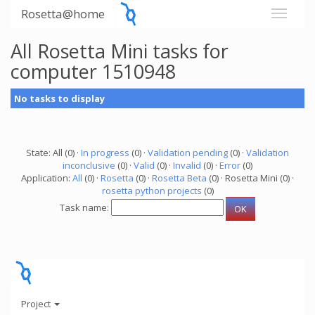
Rosetta@home
All Rosetta Mini tasks for
computer 1510948
No tasks to display
State: All (0) ·
In progress
(0) ·
Validation pending
(0) ·
Validation
inconclusive
(0) ·
Valid
(0) ·
Invalid
(0) ·
Error
(0)
Application:
All
(0) ·
Rosetta
(0) ·
Rosetta Beta
(0) · Rosetta Mini (0) ·
rosetta python projects
(0)
Task name:
Project