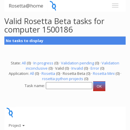
Rosetta@home
Valid Rosetta Beta tasks for
computer 1500186
No tasks to display
State:
All
(0) ·
In progress
(0) ·
Validation pending
(0) ·
Validation
inconclusive
(0) · Valid (0) ·
Invalid
(0) ·
Error
(0)
Application:
All
(0) ·
Rosetta
(0) · Rosetta Beta (0) ·
Rosetta Mini
(0) ·
rosetta python projects
(0)
Task name:
Project