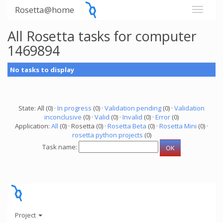
Rosetta@home
All Rosetta tasks for computer
1469894
No tasks to display
State: All (0) ·
In progress
(0) ·
Validation pending
(0) ·
Validation
inconclusive
(0) ·
Valid
(0) ·
Invalid
(0) ·
Error
(0)
Application:
All
(0) · Rosetta (0) ·
Rosetta Beta
(0) ·
Rosetta Mini
(0) ·
rosetta python projects
(0)
Task name:
Project