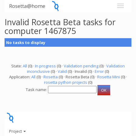
Rosetta@home
Invalid Rosetta Beta tasks for
computer 1467875
No tasks to display
State:
All
(0) ·
In progress
(0) ·
Validation pending
(0) ·
Validation
inconclusive
(0) ·
Valid
(0) · Invalid (0) ·
Error
(0)
Application:
All
(0) ·
Rosetta
(0) · Rosetta Beta (0) ·
Rosetta Mini
(0) ·
rosetta python projects
(0)
Task name:
Project