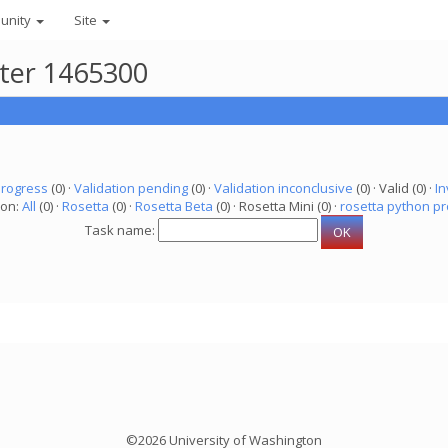
unity
Site
uter 1465300
progress
(0) ·
Validation pending
(0) ·
Validation inconclusive
(0) · Valid (0) ·
In
ion:
All
(0) ·
Rosetta
(0) ·
Rosetta Beta
(0) · Rosetta Mini (0) ·
rosetta python pr
Task name:
©2026 University of Washington