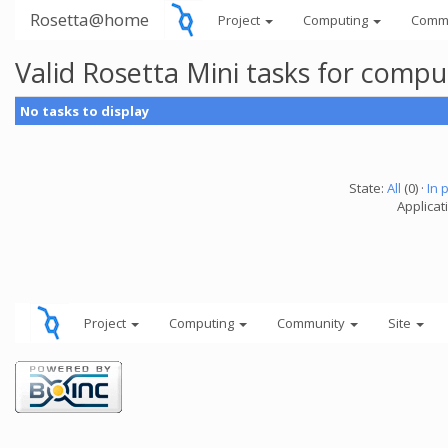
Rosetta@home
Project
Computing
Comm
Valid Rosetta Mini tasks for comp
No tasks to display
State:
All
(0) ·
In 
Applicat
Project
Computing
Community
Site