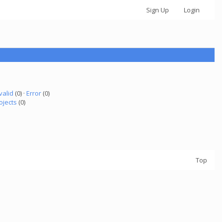
Sign Up
Login
valid
(0) ·
Error
(0)
ojects
(0)
Top