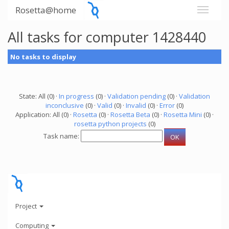
Rosetta@home
All tasks for computer 1428440
No tasks to display
State: All (0) ·
In progress
(0) ·
Validation pending
(0) ·
Validation
inconclusive
(0) ·
Valid
(0) ·
Invalid
(0) ·
Error
(0)
Application: All (0) ·
Rosetta
(0) ·
Rosetta Beta
(0) ·
Rosetta Mini
(0) ·
rosetta python projects
(0)
Task name:
Project
Computing