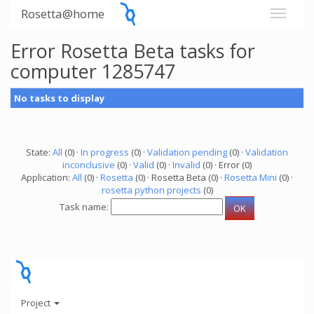
Rosetta@home
Error Rosetta Beta tasks for
computer 1285747
No tasks to display
State:
All
(0) ·
In progress
(0) ·
Validation pending
(0) ·
Validation
inconclusive
(0) ·
Valid
(0) ·
Invalid
(0) · Error (0)
Application:
All
(0) ·
Rosetta
(0) · Rosetta Beta (0) ·
Rosetta Mini
(0) ·
rosetta python projects
(0)
Task name:
Project