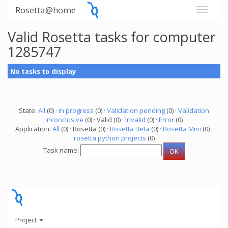
Rosetta@home
Valid Rosetta tasks for computer
1285747
No tasks to display
State:
All
(0) ·
In progress
(0) ·
Validation pending
(0) ·
Validation
inconclusive
(0) · Valid (0) ·
Invalid
(0) ·
Error
(0)
Application:
All
(0) · Rosetta (0) ·
Rosetta Beta
(0) ·
Rosetta Mini
(0) ·
rosetta python projects
(0)
Task name:
Project