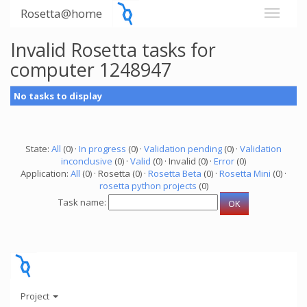
Rosetta@home
Invalid Rosetta tasks for
computer 1248947
No tasks to display
State:
All
(0) ·
In progress
(0) ·
Validation pending
(0) ·
Validation
inconclusive
(0) ·
Valid
(0) · Invalid (0) ·
Error
(0)
Application:
All
(0) · Rosetta (0) ·
Rosetta Beta
(0) ·
Rosetta Mini
(0) ·
rosetta python projects
(0)
Task name:
Project