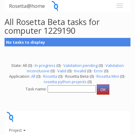
Rosetta@home
All Rosetta Beta tasks for
computer 1229190
No tasks to display
State: All (0) ·
In progress
(0) ·
Validation pending
(0) ·
Validation
inconclusive
(0) ·
Valid
(0) ·
Invalid
(0) ·
Error
(0)
Application:
All
(0) ·
Rosetta
(0) · Rosetta Beta (0) ·
Rosetta Mini
(0) ·
rosetta python projects
(0)
Task name:
Project