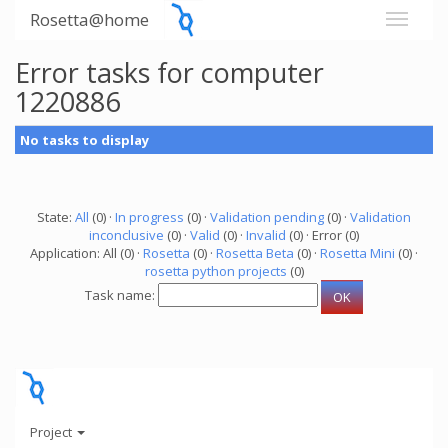
Rosetta@home
Error tasks for computer
1220886
No tasks to display
State:
All
(0) ·
In progress
(0) ·
Validation pending
(0) ·
Validation
inconclusive
(0) ·
Valid
(0) ·
Invalid
(0) · Error (0)
Application: All (0) ·
Rosetta
(0) ·
Rosetta Beta
(0) ·
Rosetta Mini
(0) ·
rosetta python projects
(0)
Task name:
Project