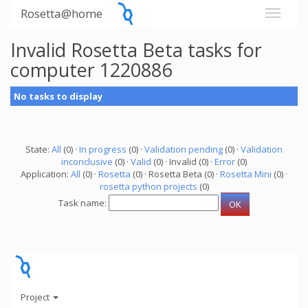
Rosetta@home
Invalid Rosetta Beta tasks for
computer 1220886
No tasks to display
State:
All
(0) ·
In progress
(0) ·
Validation pending
(0) ·
Validation
inconclusive
(0) ·
Valid
(0) · Invalid (0) ·
Error
(0)
Application:
All
(0) ·
Rosetta
(0) · Rosetta Beta (0) ·
Rosetta Mini
(0) ·
rosetta python projects
(0)
Task name:
Project