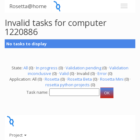
Rosetta@home
Invalid tasks for computer
1220886
No tasks to display
State:
All
(0) ·
In progress
(0) ·
Validation pending
(0) ·
Validation
inconclusive
(0) ·
Valid
(0) · Invalid (0) ·
Error
(0)
Application: All (0) ·
Rosetta
(0) ·
Rosetta Beta
(0) ·
Rosetta Mini
(0) ·
rosetta python projects
(0)
Task name:
Project