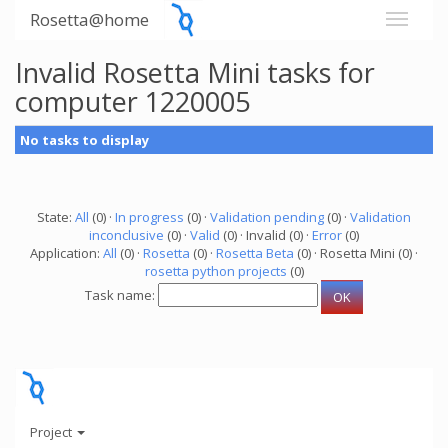
Rosetta@home
Invalid Rosetta Mini tasks for
computer 1220005
No tasks to display
State:
All
(0) ·
In progress
(0) ·
Validation pending
(0) ·
Validation
inconclusive
(0) ·
Valid
(0) · Invalid (0) ·
Error
(0)
Application:
All
(0) ·
Rosetta
(0) ·
Rosetta Beta
(0) · Rosetta Mini (0) ·
rosetta python projects
(0)
Task name:
Project