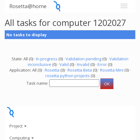
Rosetta@home
All tasks for computer 1202027
No tasks to display
State: All (0) ·
In progress
(0) ·
Validation pending
(0) ·
Validation
inconclusive
(0) ·
Valid
(0) ·
Invalid
(0) ·
Error
(0)
Application: All (0) ·
Rosetta
(0) ·
Rosetta Beta
(0) ·
Rosetta Mini
(0) ·
rosetta python projects
(0)
Task name:
Project
Computing