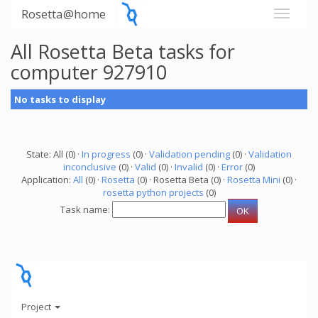
Rosetta@home
All Rosetta Beta tasks for
computer 927910
No tasks to display
State: All (0) ·
In progress
(0) ·
Validation pending
(0) ·
Validation
inconclusive
(0) ·
Valid
(0) ·
Invalid
(0) ·
Error
(0)
Application:
All
(0) ·
Rosetta
(0) · Rosetta Beta (0) ·
Rosetta Mini
(0) ·
rosetta python projects
(0)
Task name:
Project