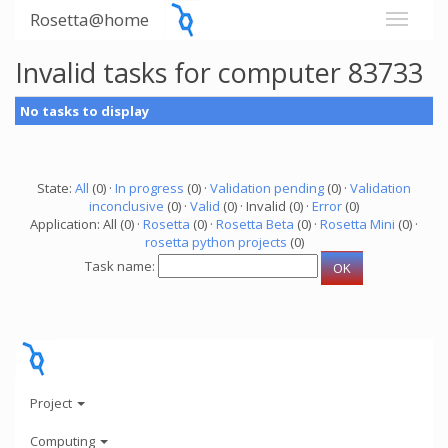
Rosetta@home
Invalid tasks for computer 83733
No tasks to display
State:
All
(0) ·
In progress
(0) ·
Validation pending
(0) ·
Validation
inconclusive
(0) ·
Valid
(0) · Invalid (0) ·
Error
(0)
Application: All (0) ·
Rosetta
(0) ·
Rosetta Beta
(0) ·
Rosetta Mini
(0) ·
rosetta python projects
(0)
Task name:
Project
Computing