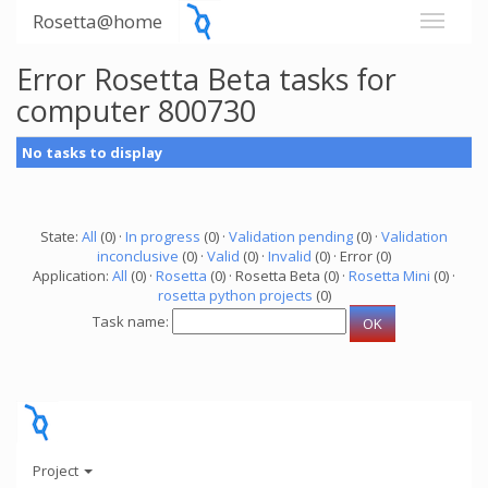
Rosetta@home
Error Rosetta Beta tasks for
computer 800730
No tasks to display
State:
All
(0) ·
In progress
(0) ·
Validation pending
(0) ·
Validation
inconclusive
(0) ·
Valid
(0) ·
Invalid
(0) · Error (0)
Application:
All
(0) ·
Rosetta
(0) · Rosetta Beta (0) ·
Rosetta Mini
(0) ·
rosetta python projects
(0)
Task name:
Project