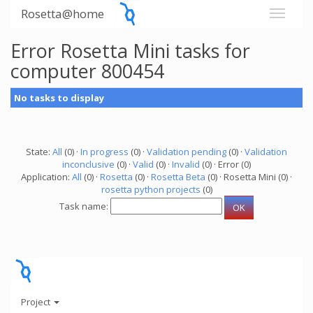
Rosetta@home
Error Rosetta Mini tasks for
computer 800454
No tasks to display
State:
All
(0) ·
In progress
(0) ·
Validation pending
(0) ·
Validation
inconclusive
(0) ·
Valid
(0) ·
Invalid
(0) · Error (0)
Application:
All
(0) ·
Rosetta
(0) ·
Rosetta Beta
(0) · Rosetta Mini (0) ·
rosetta python projects
(0)
Task name:
Project