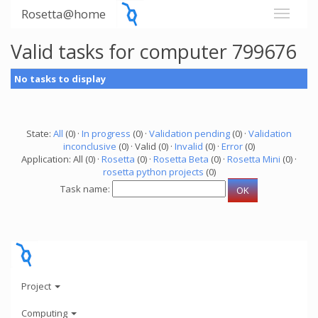
Rosetta@home
Valid tasks for computer 799676
No tasks to display
State:
All
(0) ·
In progress
(0) ·
Validation pending
(0) ·
Validation
inconclusive
(0) · Valid (0) ·
Invalid
(0) ·
Error
(0)
Application: All (0) ·
Rosetta
(0) ·
Rosetta Beta
(0) ·
Rosetta Mini
(0) ·
rosetta python projects
(0)
Task name:
Project
Computing