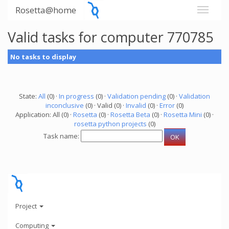
Rosetta@home
Valid tasks for computer 770785
No tasks to display
State:
All
(0) ·
In progress
(0) ·
Validation pending
(0) ·
Validation
inconclusive
(0) · Valid (0) ·
Invalid
(0) ·
Error
(0)
Application: All (0) ·
Rosetta
(0) ·
Rosetta Beta
(0) ·
Rosetta Mini
(0) ·
rosetta python projects
(0)
Task name:
Project
Computing