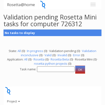
Rosetta@home
Validation pending Rosetta Mini
tasks for computer 726312
No tasks to display
State:
All
(0) ·
In progress
(0) · Validation pending (0) ·
Validation
inconclusive
(0) ·
Valid
(0) ·
Invalid
(0) ·
Error
(0)
Application:
All
(0) ·
Rosetta
(0) ·
Rosetta Beta
(0) · Rosetta Mini (0) ·
rosetta python projects
(0)
Task name:
Project