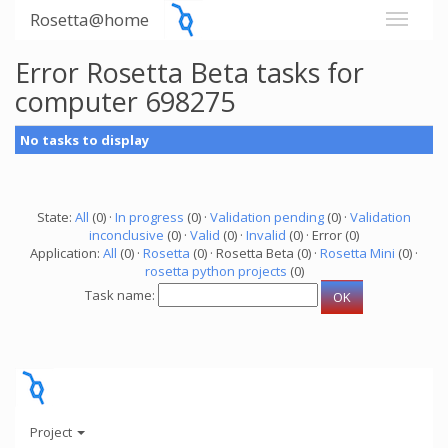
Rosetta@home
Error Rosetta Beta tasks for
computer 698275
No tasks to display
State:
All
(0) ·
In progress
(0) ·
Validation pending
(0) ·
Validation
inconclusive
(0) ·
Valid
(0) ·
Invalid
(0) · Error (0)
Application:
All
(0) ·
Rosetta
(0) · Rosetta Beta (0) ·
Rosetta Mini
(0) ·
rosetta python projects
(0)
Task name:
Project