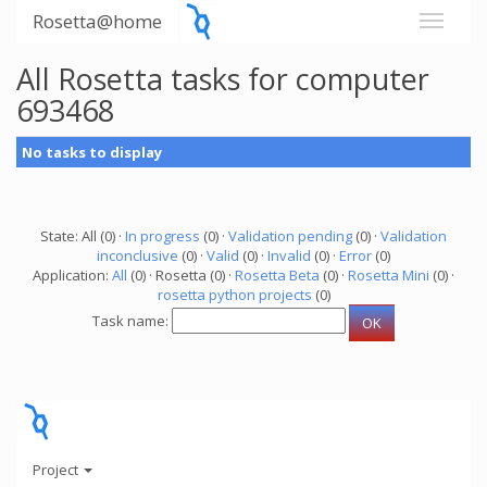
Rosetta@home
All Rosetta tasks for computer
693468
No tasks to display
State: All (0) ·
In progress
(0) ·
Validation pending
(0) ·
Validation
inconclusive
(0) ·
Valid
(0) ·
Invalid
(0) ·
Error
(0)
Application:
All
(0) · Rosetta (0) ·
Rosetta Beta
(0) ·
Rosetta Mini
(0) ·
rosetta python projects
(0)
Task name:
Project