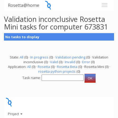
Rosetta@home
Validation inconclusive Rosetta
Mini tasks for computer 673831
No tasks to display
State:
All
(0) ·
In progress
(0) ·
Validation pending
(0) · Validation
inconclusive (0) ·
Valid
(0) ·
Invalid
(0) ·
Error
(0)
Application:
All
(0) ·
Rosetta
(0) ·
Rosetta Beta
(0) · Rosetta Mini (0) ·
rosetta python projects
(0)
Task name:
Project