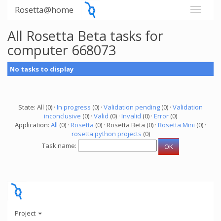
Rosetta@home
All Rosetta Beta tasks for
computer 668073
No tasks to display
State: All (0) ·
In progress
(0) ·
Validation pending
(0) ·
Validation
inconclusive
(0) ·
Valid
(0) ·
Invalid
(0) ·
Error
(0)
Application:
All
(0) ·
Rosetta
(0) · Rosetta Beta (0) ·
Rosetta Mini
(0) ·
rosetta python projects
(0)
Task name:
Project